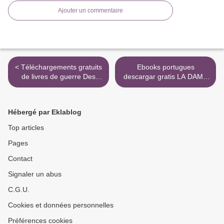
Ajouter un commentaire
< Téléchargements gratuits
Ebooks portugues
de livres de guerre Des
descargar gratis LA DAMA
légumes en hiver - Produire
DEL ALBA DJVU ePub
en abondance, même sous
9788431637217 (Spanish
la neige 9782330023584
Edition) de ALEJANDRO
Hébergé par Eklablog
par Eliot Coleman
CASONA >
Top articles
Pages
Contact
Signaler un abus
C.G.U.
Cookies et données personnelles
Préférences cookies