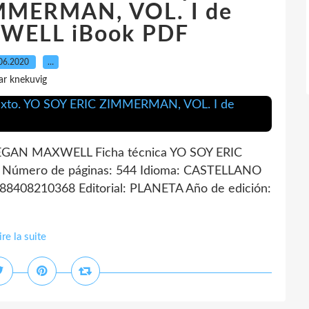
MMERMAN, VOL. I de
ELL iBook PDF
06.2020
…
ar knekuvig
GAN MAXWELL Ficha técnica YO SOY ERIC
mero de páginas: 544 Idioma: CASTELLANO
88408210368 Editorial: PLANETA Año de edición:
ire la suite