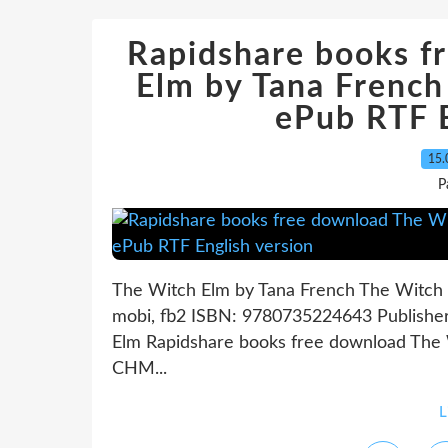
Rapidshare books f
Elm by Tana Fren
ePub RTF E
15.
P
The Witch Elm by Tana French The Witch 
mobi, fb2 ISBN: 9780735224643 Publishe
Elm Rapidshare books free download The
CHM...
L