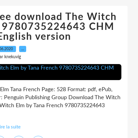
ree download The Witch
ch 9780735224643 CHM
nglish version
06.2020
…
ar knekuvig
Elm Tana French Page: 528 Format: pdf, ePub,
r: Penguin Publishing Group Download The Witch
 Witch Elm by Tana French 9780735224643
ire la suite